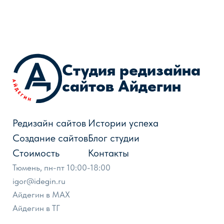
ОГРНИП 321723200084921