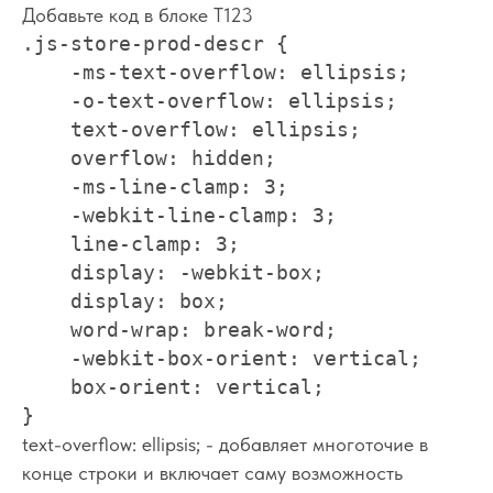
Добавьте код в блоке Т123
.js-store-prod-descr {

    -ms-text-overflow: ellipsis;

    -o-text-overflow: ellipsis;

    text-overflow: ellipsis;

    overflow: hidden;

    -ms-line-clamp: 3;

    -webkit-line-clamp: 3;

    line-clamp: 3;

    display: -webkit-box;

    display: box;

    word-wrap: break-word;

    -webkit-box-orient: vertical;

    box-orient: vertical;

}
text-overflow: ellipsis; - добавляет многоточие в
конце строки и включает саму возможность