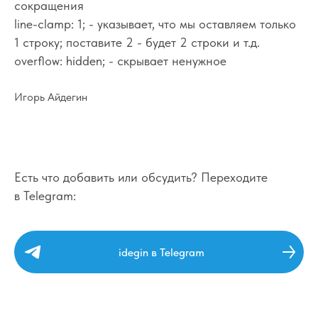
сокращения
line-clamp: 1; - указывает, что мы оставляем только
1 строку; поставите 2 - будет 2 строки и т.д.
overflow: hidden; - скрывает ненужное
Студия редизайна
Игорь Айдегин
сайтов Айдегин
Редизайн сайтов
Истории успеха
Создание сайтов
Блог студии
Есть что добавить или обсудить? Переходите
Стоимость
Контакты
в Telegram:
Тюмень, пн-пт 10:00-18:00
igor@idegin.ru
Айдегин в МАХ
Айдегин в ТГ
idegin в Telegram
Политика обработки персональных данных
Публичный договор
2026 © ИП Деревягин И.М.