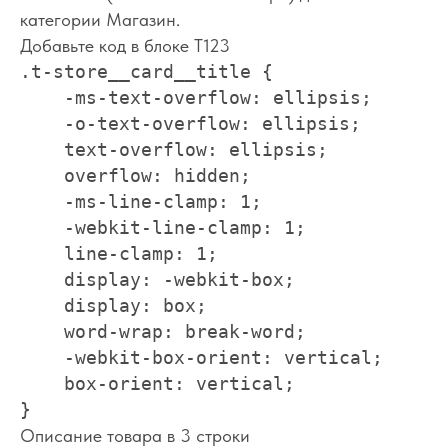
категории Магазин.
Добавьте код в блоке Т123
.t-store__card__title {

    -ms-text-overflow: ellipsis;

    -o-text-overflow: ellipsis;

    text-overflow: ellipsis;

    overflow: hidden;

    -ms-line-clamp: 1;

    -webkit-line-clamp: 1;

    line-clamp: 1;

    display: -webkit-box;

    display: box;

    word-wrap: break-word;

    -webkit-box-orient: vertical;

    box-orient: vertical;

}
Описание товара в 3 строки