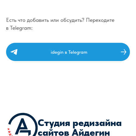
Айдегин в ТГ
Политика обработки персональных данных
Есть что добавить или обсудить? Переходите
Публичный договор
в Telegram:
2026 © ИП Деревягин И.М.
ОГРНИП 321723200084921
idegin в Telegram