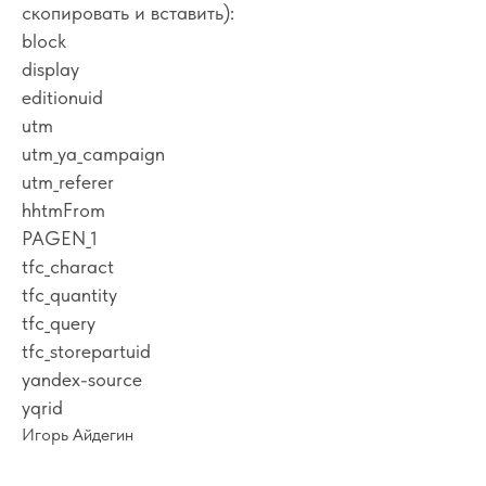
скопировать и вставить):
block
display
editionuid
utm
utm_ya_campaign
utm_referer
hhtmFrom
PAGEN_1
Студия редизайна
tfc_charact
сайтов Айдегин
tfc_quantity
tfc_query
tfc_storepartuid
Редизайн сайтов
Истории успеха
yandex-source
Создание сайтов
Блог студии
yqrid
Стоимость
Контакты
Игорь Айдегин
Тюмень, пн-пт 10:00-18:00
igor@idegin.ru
Айдегин в МАХ